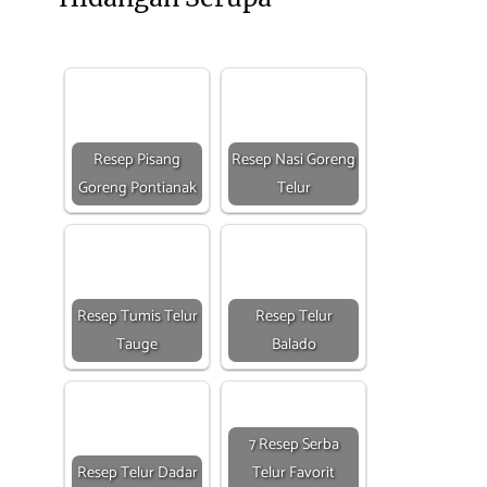
Resep Pisang
Resep Nasi Goreng
Goreng Pontianak
Telur
Resep Tumis Telur
Resep Telur
Tauge
Balado
7 Resep Serba
Resep Telur Dadar
Telur Favorit