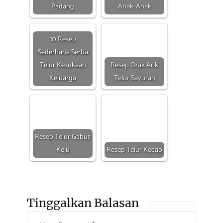
Padang
Anak-Anak
10 Resep
Sederhana Serba
Telur Kesukaan
Resep Orak Arik
Keluarga
Telur Sayuran
Resep Telur Gabus
Keju
Resep Telur Kecap
Tinggalkan Balasan