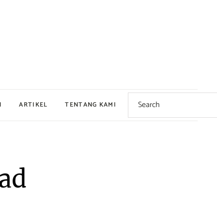
Search
for:
N
ARTIKEL
TENTANG KAMI
Dingin
Hangat
lad