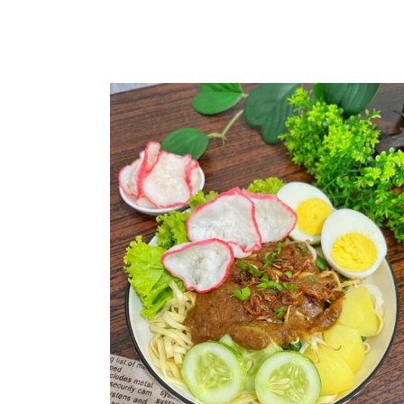
Nasi – Bubur
Sambal Spesial
Sayur
Sop dan Soto
Tahu dan Tempe
Telur
Salad