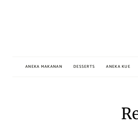
ANEKA MAKANAN
DESSERTS
ANEKA KUE
Daging dan Ayam
Buah-buahan
Bolu
Gorengan
Es Krim
Kue Basah
Jelly
Ikan dan Seafood
Kue Kering
Re
Puding
Jajanan Pasar
Roti
Keripik – Kerupuk – Peyek
Snack dan Camil
Mie