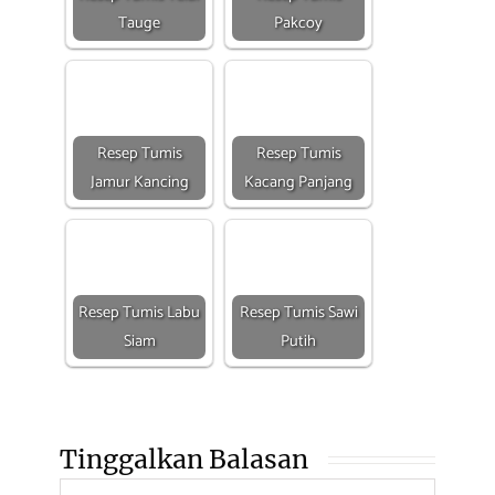
Tauge
Pakcoy
Resep Tumis
Resep Tumis
Jamur Kancing
Kacang Panjang
Resep Tumis Labu
Resep Tumis Sawi
Siam
Putih
Tinggalkan Balasan