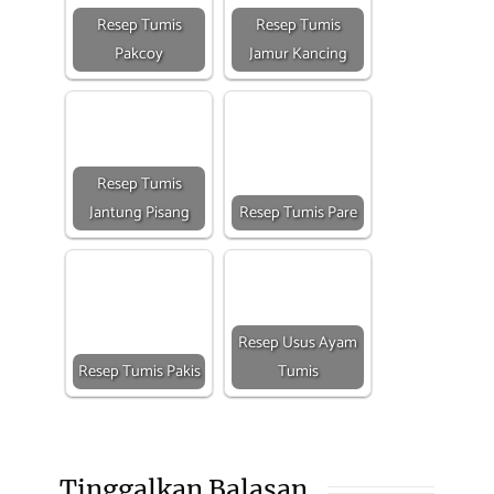
Resep Tumis
Resep Tumis
Pakcoy
Jamur Kancing
Resep Tumis
Jantung Pisang
Resep Tumis Pare
Resep Usus Ayam
Resep Tumis Pakis
Tumis
Tinggalkan Balasan