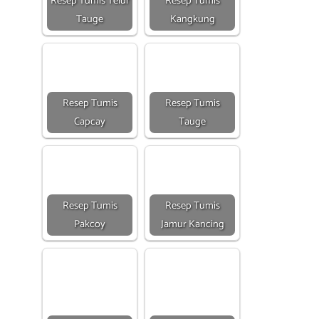
Resep Tumis Telur
Resep Tumis
Tauge
Kangkung
Resep Tumis
Resep Tumis
Capcay
Tauge
Resep Tumis
Resep Tumis
Pakcoy
Jamur Kancing