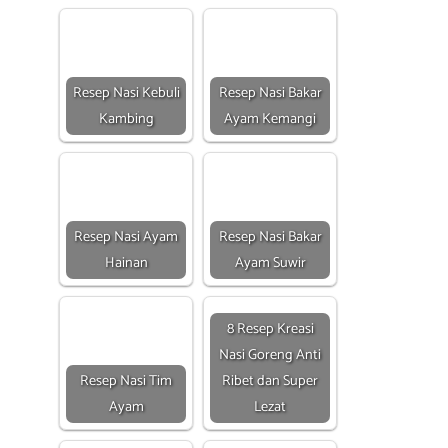
Resep Nasi Kebuli
Resep Nasi Bakar
Kambing
Ayam Kemangi
Resep Nasi Ayam
Resep Nasi Bakar
Hainan
Ayam Suwir
8 Resep Kreasi
Nasi Goreng Anti
Resep Nasi Tim
Ribet dan Super
Ayam
Lezat