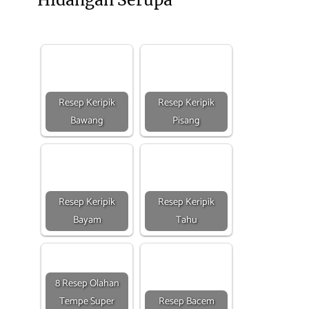
Resep Keripik
Resep Keripik
Bawang
Pisang
Resep Keripik
Resep Keripik
Bayam
Tahu
8 Resep Olahan
Tempe Super
Resep Bacem