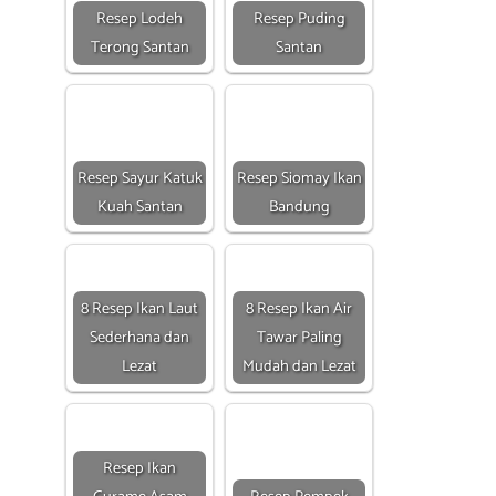
Resep Lodeh
Resep Puding
Terong Santan
Santan
Resep Sayur Katuk
Resep Siomay Ikan
Kuah Santan
Bandung
8 Resep Ikan Laut
8 Resep Ikan Air
Sederhana dan
Tawar Paling
Lezat
Mudah dan Lezat
Resep Ikan