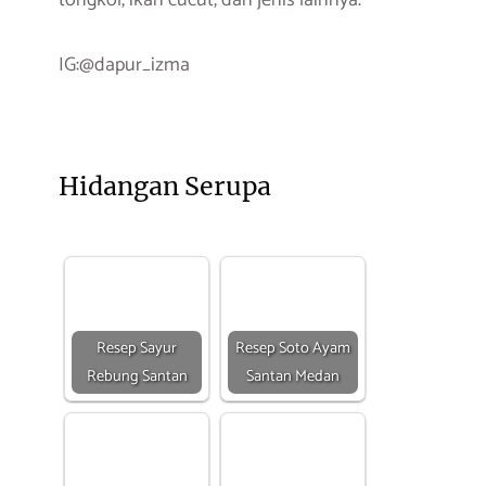
tongkol, ikan cucut, dan jenis lainnya.
IG:@dapur_izma
Hidangan Serupa
Resep Sayur
Resep Soto Ayam
Rebung Santan
Santan Medan