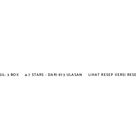
IL:
3 BOX
4.7
STARS - DARI
873
ULASAN
LIHAT RESEP VERSI RES