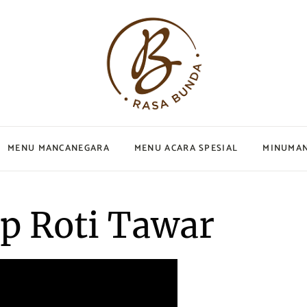
MENU MANCANEGARA
MENU ACARA SPESIAL
MINUMA
Arabian
Arisan
Minuman 
p Roti Tawar
Chinese
Lebaran
Minuman 
Italian
Ramadhan
Japanese
Natal
an
Korean
Ulang Tahun