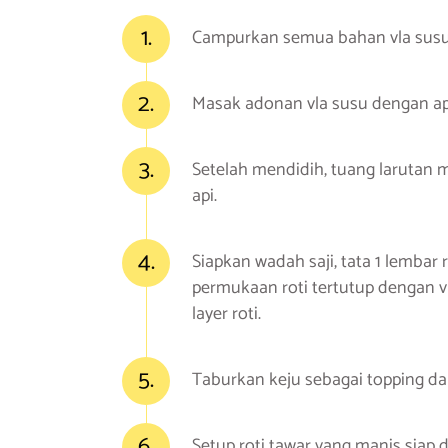
1.
Campurkan semua bahan vla susu 
2.
Masak adonan vla susu dengan api
3.
Setelah mendidih, tuang larutan 
api.
4.
Siapkan wadah saji, tata 1 lembar 
permukaan roti tertutup dengan v
layer roti.
5.
Taburkan keju sebagai topping da
6.
Setup roti tawar yang manis siap d