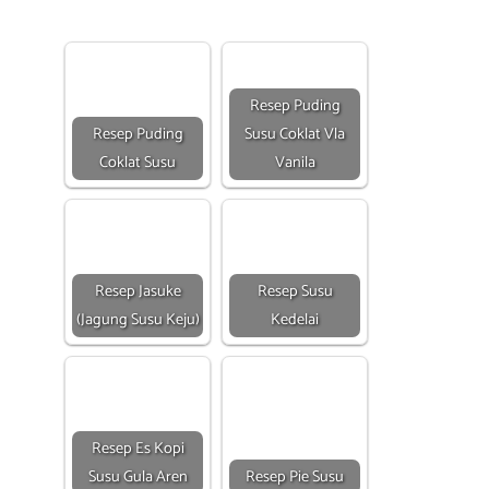
Resep Puding
Resep Puding
Susu Coklat Vla
Coklat Susu
Vanila
Resep Jasuke
Resep Susu
(Jagung Susu Keju)
Kedelai
Resep Es Kopi
Susu Gula Aren
Resep Pie Susu