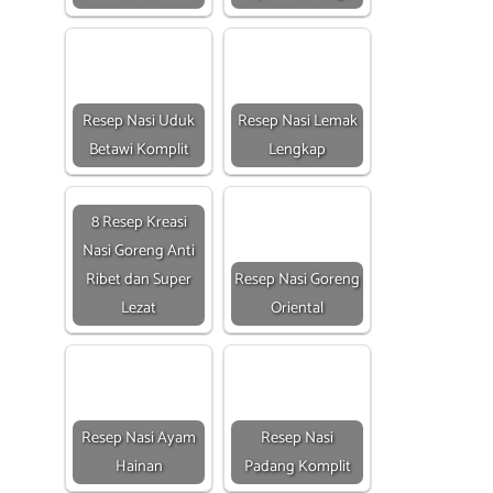
Resep Nasi Uduk
Resep Nasi Lemak
Betawi Komplit
Lengkap
8 Resep Kreasi
Nasi Goreng Anti
Ribet dan Super
Resep Nasi Goreng
Lezat
Oriental
Resep Nasi Ayam
Resep Nasi
Hainan
Padang Komplit